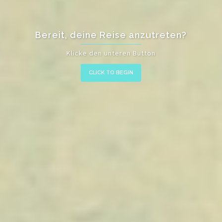
Bereit, deine Reise anzutreten?
Tattoos die z
Klicke den unteren Button
--
CLICK TO BEGIN
CLICK TO BEGIN